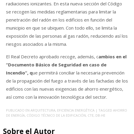
radiaciones ionizantes. En esta nueva sección del Código
se recogen las medidas reglamentarias para limitar la
penetración del radón en los edificios en función del
municipio en que se ubiquen. Con todo ello, se limita la
exposición de las personas al gas radón, reduciendo así los
riesgos asociados a la misma.
El Real Decreto aprobado recoge, además, c
ambios en el
“Documento Básico de Seguridad en caso de
Incendio”, q
ue permitirá conciliar la necesaria prevención
de la propagación del fuego a través de las fachadas de los
edificios con las nuevas exigencias de ahorro energético,
así como con la innovación tecnológica del sector.
PUBLICADO EN
ARQUITECTURA
,
EFICIENCIA ENERGÉTICA
| TAGGED
AHORRO
DE ENERGÍA
,
CÓDIGO TÉCNICO DE LA EDIFICACIÓN
,
CTE
,
DB-HE
Sobre el Autor