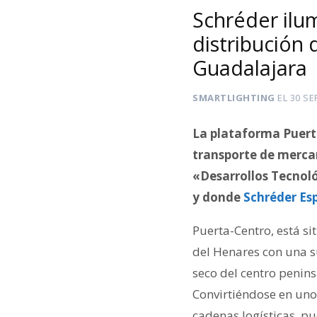
Schréder ilum
distribución 
Guadalajara
SMARTLIGHTING
EL
30 SE
La plataforma Puert
transporte de mercan
«Desarrollos Tecnológ
y donde
Schréder E
Puerta-Centro, está s
del Henares con una s
seco del centro penin
Convirtiéndose en uno 
cadenas logísticas, pu