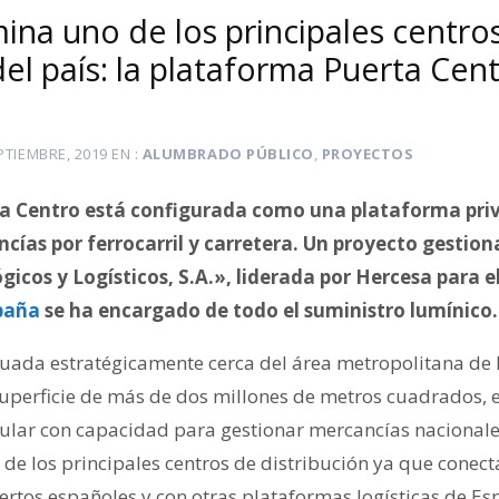
ina uno de los principales centro
del país: la plataforma Puerta Cen
PTIEMBRE, 2019
EN
ALUMBRADO PÚBLICO
,
PROYECTOS
a Centro está configurada como una plataforma pri
cías por ferrocarril y carretera. Un proyecto gestion
icos y Logísticos, S.A.», liderada por Hercesa para el
spaña
se ha encargado de todo el suministro lumínico.
ituada estratégicamente cerca del área metropolitana de
uperficie de más de dos millones de metros cuadrados, e
sular con capacidad para gestionar mercancías nacionales
de los principales centros de distribución ya que conect
ertos españoles y con otras plataformas logísticas de Es