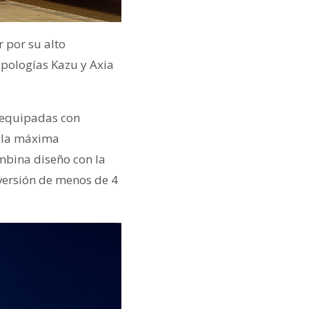
r por su alto
ipologías Kazu y Axia
s equipadas con
r la máxima
ombina diseño con la
nversión de menos de 4