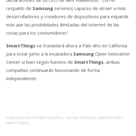
declaraciones de su CEO de Alex Hawkinson: “Con el
respaldo de
Samsung
seremos capaces de atraer a más
desarrolladores y creadores de dispositivos para expandir
más aun las posibilidades ilimitadas del Internet de las
cosas para los consumidores”.
SmartThings
se trasladará ahora a Palo Alto en California
para estar junto a la incubadora
Samsung
Open Innovation
Center si bien según fuentes de
SmartThings
, ambas
compañías continuarán funcionando de forma
independiente.
PUBLICADO EN
AUTOMATIZACIÓN
| TAGGED
SAMSUNG
,
SMARTPHONES
,
SMARTTHINGS