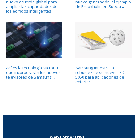
nuevo acuerdo global para
nueva generación: el ejemplo
ampliar las capacidades de
de Brobyholm en Suecia
→
los edificios inteligentes
→
Así es la tecnología MicroLED
Samsung muestra la
que incorporarán los nuevos
robustez de su nuevo LED
televisores de Samsung
5050 para aplicaciones de
→
exterior
→
Web Corporativa