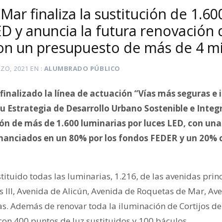
ar finaliza la sustitución de 1.60
ED y anuncia la futura renovación 
n un presupuesto de más de 4 mi
ZO, 2021
EN
ALUMBRADO PÚBLICO
finalizado la línea de actuación “Vías más seguras e
u Estrategia de Desarrollo Urbano Sostenible e Integ
ión de más de 1.600 luminarias por luces LED, con una
financiados en un 80% por los fondos FEDER y un 20%
tituido todas las luminarias, 1.216, de las avenidas pri
s III, Avenida de Alicún, Avenida de Roquetas de Mar, Av
s. Además de renovar toda la iluminación de Cortijos d
con 400 puntos de luz sustituidos y 100 báculos.