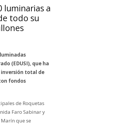
0 luminarias a
de todo su
llones
 iluminadas
rado (EDUSI), que ha
 inversión total de
 con fondos
ncipales de Roquetas
enida Faro Sabinar y
e Marín que se