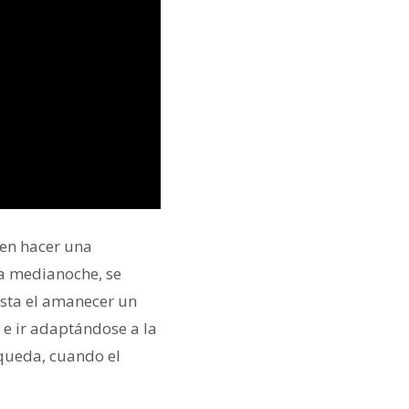
ten hacer una
la medianoche, se
asta el amanecer un
 e ir adaptándose a la
 queda, cuando el