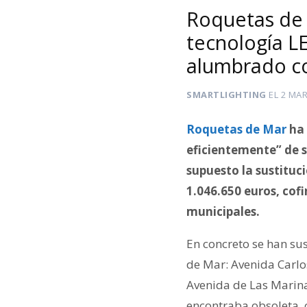
Roquetas de M
tecnología L
alumbrado co
SMARTLIGHTING
EL
2 MAR
Roquetas de Mar
ha 
eficientemente” de s
supuesto la sustituc
1.046.650 euros, co
municipales.
En concreto se han sus
de Mar: Avenida Carlo
Avenida de Las Marina
encontraba obsoleta, 