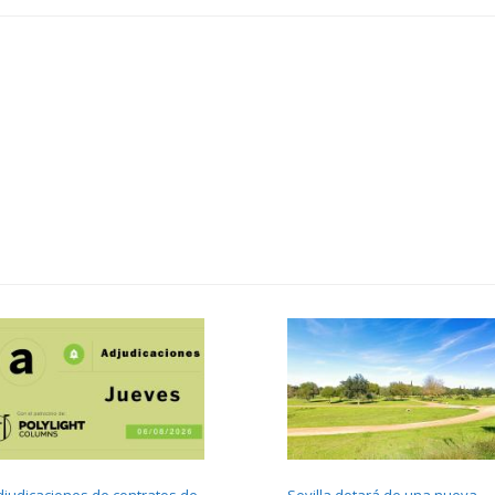
djudicaciones de contratos de
Sevilla dotará de una nueva