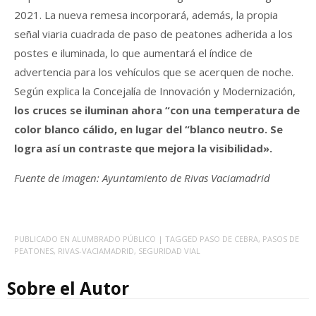
2021. La nueva remesa incorporará, además, la propia
señal viaria cuadrada de paso de peatones adherida a los
postes e iluminada, lo que aumentará el índice de
advertencia para los vehículos que se acerquen de noche.
Según explica la Concejalía de Innovación y Modernización,
los cruces se iluminan ahora “con una temperatura de
color blanco cálido, en lugar del “blanco neutro. Se
logra así un contraste que mejora la visibilidad».
Fuente de imagen: Ayuntamiento de Rivas Vaciamadrid
PUBLICADO EN
ALUMBRADO PÚBLICO
| TAGGED
PASO DE CEBRA
,
PASOS DE
PEATONES
,
RIVAS-VACIAMADRID
,
SEGURIDAD VIAL
Sobre el Autor