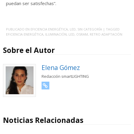
puedan ser satisfechas”.
PUBLICADO EN
EFICIENCIA ENERGÉTICA
,
LED
,
SIN CATEGORÍA
| TAGGED
EFICIENCIA ENERGÉTICA
,
ILUMINACIÓN
,
LED
,
OSRAM
,
RETRO ADAPTACIÓN
Sobre el Autor
Elena Gómez
Redacción smartLIGHTING
URL
Noticias Relacionadas