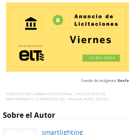
Fuente de imágenes:
Renfe
PUBLICADO EN
ILUMINACIÓN INDUSTRIAL
| TAGGED
BASES DE
MANTENIMIENTO
,
ILUMINACIÓN
,
LED-
,
MÁLAGA
,
RENFE
,
SEVILLA
Sobre el Autor
smartlighting