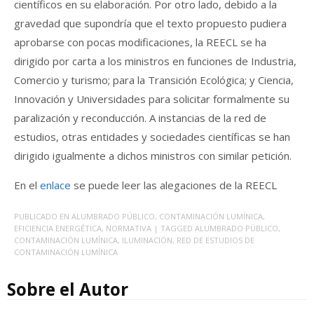
científicos en su elaboración. Por otro lado, debido a la
gravedad que supondría que el texto propuesto pudiera
aprobarse con pocas modificaciones, la REECL se ha
dirigido por carta a los ministros en funciones de Industria,
Comercio y turismo; para la Transición Ecológica; y Ciencia,
Innovación y Universidades para solicitar formalmente su
paralización y reconducción. A instancias de la red de
estudios, otras entidades y sociedades científicas se han
dirigido igualmente a dichos ministros con similar petición.
En el
enlace
se puede leer las alegaciones de la REECL
PUBLICADO EN
ALUMBRADO PÚBLICO
,
CONTAMINACIÓN LUMÍNICA
,
EFICIENCIA ENERGÉTICA
,
NORMATIVA
| TAGGED
ALUMBRADO PÚBLICO
,
CONTAMINACIÓN LUMÍNICA
,
ILUMINACIÓN
,
RED DE ESTUDIOS DE
CONTAMINACIÓN LUMÍNICA
Sobre el Autor