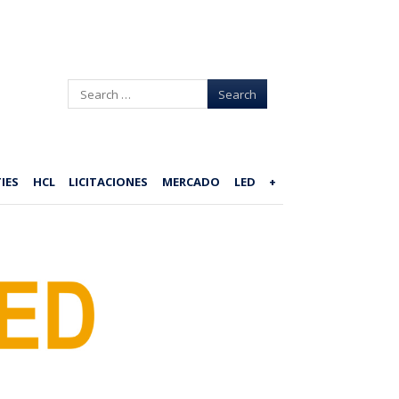
Search
IES
HCL
LICITACIONES
MERCADO
LED
+