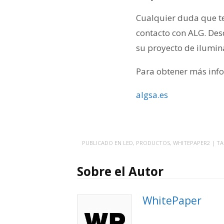
Cualquier duda que t
contacto con ALG. Des
su proyecto de ilumin
Para obtener más infor
algsa.es
PUBLICADO EN
LED
,
PRODUCTOS
,
WHITEPAPER2
| T
Sobre el Autor
WhitePaper