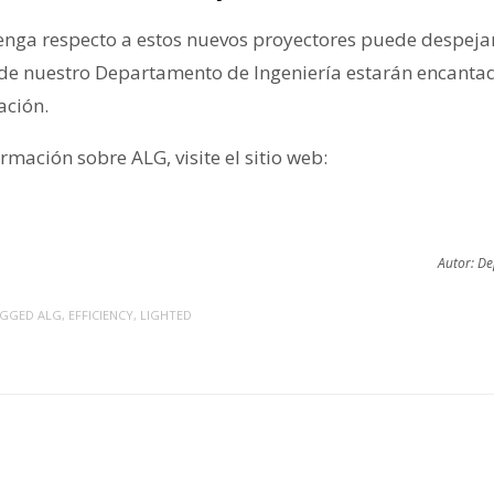
enga respecto a estos nuevos proyectores puede despeja
de nuestro Departamento de Ingeniería estarán encanta
ación.
mación sobre ALG, visite el sitio web:
Autor: D
AGGED
ALG
,
EFFICIENCY
,
LIGHTED