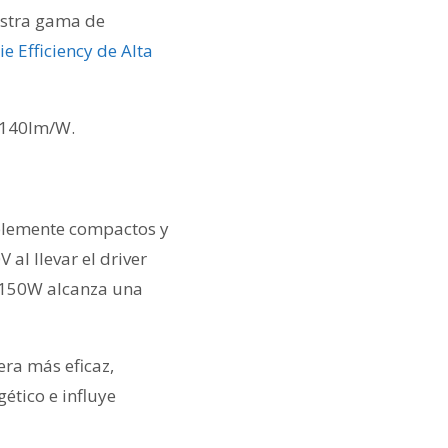
estra gama de
ie Efficiency de Alta
a 140lm/W.
blemente compactos y
al llevar el driver
e 150W alcanza una
era más eficaz,
ético e influye