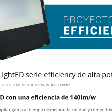
IghtED serie efficiency de alta po
2022
EN
LED
,
PRODUCTOS
,
WHITEPAPER2
D con una eficiencia de 140lm/w
mpliar gama al tiempo de mejorar la calidad y competiti