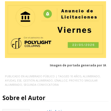
Imagen de portada generada por IA
PUBLICADO EN
ALUMBRADO PÚBLICO
| TAGGED
10 AÑOS
,
ALUMBRADO
,
AYUDAS
,
ESE
,
GESTIÓN ALUMBRADO
,
IZNALLOZ
,
PROYECTO SINGULAR
ALUMBRADO
,
SEGUNDA CONVOCATORIA
Sobre el Autor