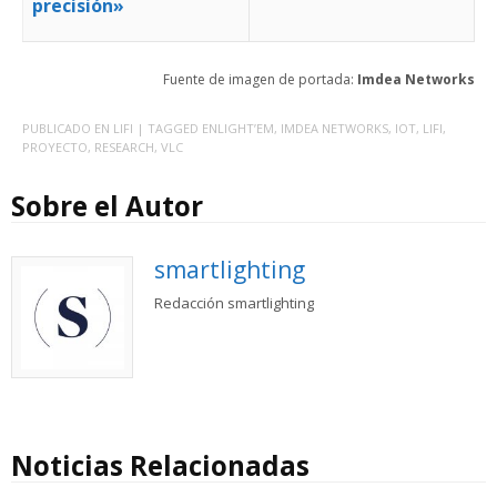
precisión»
Fuente de imagen de portada:
Imdea Networks
PUBLICADO EN
LIFI
| TAGGED
ENLIGHT’EM
,
IMDEA NETWORKS
,
IOT
,
LIFI
,
PROYECTO
,
RESEARCH
,
VLC
Sobre el Autor
smartlighting
Redacción smartlighting
Noticias Relacionadas