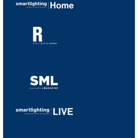
...
...