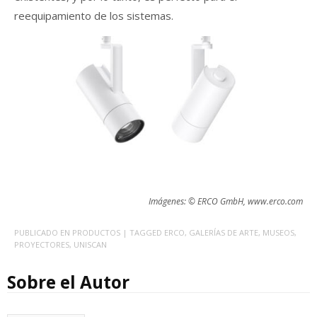
reequipamiento de los sistemas.
Imágenes: © ERCO GmbH,
www.erco.com
PUBLICADO EN
PRODUCTOS
| TAGGED
ERCO
,
GALERÍAS DE ARTE
,
MUSEOS
,
PROYECTORES
,
UNISCAN
Sobre el Autor