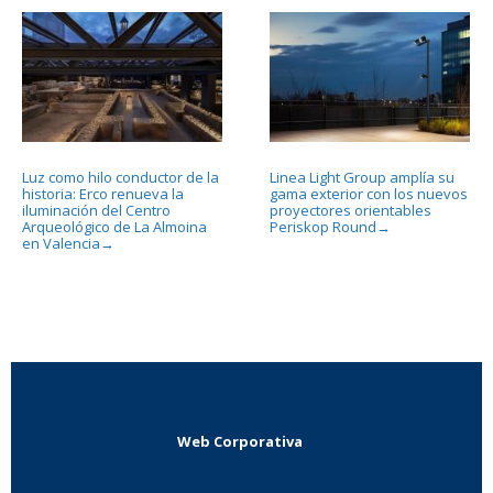
Luz como hilo conductor de la
Linea Light Group amplía su
historia: Erco renueva la
gama exterior con los nuevos
iluminación del Centro
proyectores orientables
Arqueológico de La Almoina
Periskop Round
→
en Valencia
→
Web Corporativa