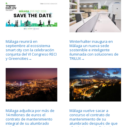
Málaga reunirá en
Winterhalter inaugura en
septiembre al ecosistema
Málaga un nueva sede
smart city con la celebración
sostenible e inteligente
conjunta del VI Congreso RECI
iluminada con soluciones de
y Greencities
TRILUX
→
→
Málaga adjudica por más de
Málaga vuelve sacar a
14 millones de euros el
concurso el contrato de
contrato de mantenimiento
mantenimiento de su
integral de su alumbrado
alumbrado después de que