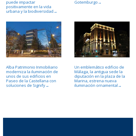
puede impactar
Gotemburgo
→
positivamente en la vida
urbana y la biodiversidad
→
Alba Patrimonio Inmobiliario
Un emblemático edificio de
moderniza la iluminación de
Málaga, la antigua sede la
unos de sus edificios en
diputación en la plaza de la
Paseo de la Castellana con
Marina, estrena nueva
soluciones de Signify
iluminación ornamental
→
→