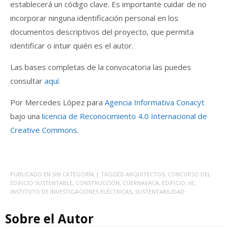
establecerá un código clave. Es importante cuidar de no
incorporar ninguna identificación personal en los
documentos descriptivos del proyecto, que permita
identificar o intuir quién es el autor.
Las bases completas de la convocatoria las puedes
consultar
aquí
.
Por Mercedes López para
Agencia Informativa Conacyt
bajo una
licencia de Reconocimiento 4.0 Internacional de
Creative Commons
.
PUBLICADO EN
SIN CATEGORÍA
| TAGGED
ARQUITECTOS
,
CONCURSO DEL
EDIFICIO SUSTENTABLE
,
CONSTRUCCIÓN
,
CUERNAVACA
,
EDIFICIO
,
IIE
,
INSTITUTO DE INVESTIGACIONES ELÉCTRICAS
,
SUSTENTABILIDAD
Sobre el Autor