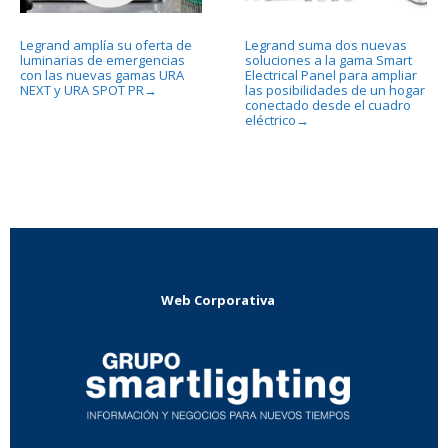
Legrand amplía su oferta de
Legrand suma dos nuevas
luminarias de emergencias
soluciones a la gama Smart
con las nuevas gamas URA
Electrical Panel para ampliar
NEXT y URA SPOT PR
las posibilidades de un hogar
→
conectado desde el cuadro
eléctrico
→
Web Corporativa