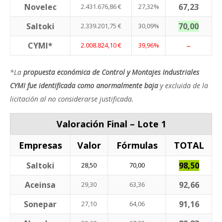
Novelec
67,23
2.431.676,86 €
27,32%
Saltoki
70,00
2.339.201,75 €
30,09%
CYMI*
–
2.008.824,10 €
39,96%
*La
propuesta económica de Control y Montajes Industriales
CYMI fue identificada como anormalmente baja
y excluida de la
licitación al no considerarse justificada.
Valoración Final – Lote 1
Empresas
Valor
Fórmulas
TOTAL
Saltoki
98,50
28,50
70,00
Aceinsa
92,66
29,30
63,36
Sonepar
91,16
27,10
64,06