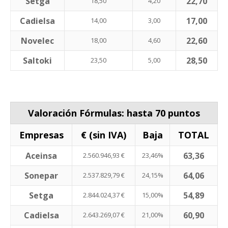
Setga
22,70
18,50
4,20
Cadielsa
17,00
14,00
3,00
Novelec
22,60
18,00
4,60
Saltoki
28,50
23,50
5,00
Valoración Fórmulas: hasta 70 puntos
Empresas
€ (sin IVA)
Baja
TOTAL
Aceinsa
63,36
2.560.946,93 €
23,46%
Sonepar
64,06
2.537.829,79 €
24,15%
Setga
54,89
2.844.024,37 €
15,00%
Cadielsa
60,90
2.643.269,07 €
21,00%