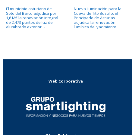
El municipio asturiano de
Nueva iluminación para la
Soto del Barco adjudica por
Cueva de Tito Bustillo: el
1,6 M€ la renovación integral
Principado de Asturias
de 2.473 puntos de luz de
adjudica la renovación
alumbrado exterior
lumínica del yacimiento
→
→
Web Corporativa