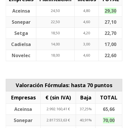
Aceinsa
29,30
24,50
4,80
Sonepar
27,10
22,50
4,60
Setga
22,70
18,50
4,20
Cadielsa
17,00
14,00
3,00
Novelec
22,60
18,00
4,60
Valoración Fórmulas: hasta 70 puntos
Empresas
€ (sin IVA)
Baja
TOTAL
Aceinsa
65,66
2.992.160,41 €
37,25%
Sonepar
70,00
2.817.553,63 €
40,91%