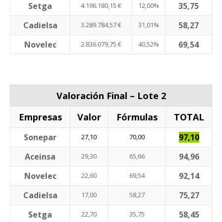
Setga
35,75
4.196.180,15 €
12,00%
Cadielsa
58,27
3.289.784,57 €
31,01%
Novelec
69,54
2.836.079,75 €
40,52%
Valoración Final – Lote 2
Empresas
Valor
Fórmulas
TOTAL
Sonepar
97,10
27,10
70,00
Aceinsa
94,96
29,30
65,66
Novelec
92,14
22,60
69,54
Cadielsa
75,27
17,00
58,27
Setga
58,45
22,70
35,75