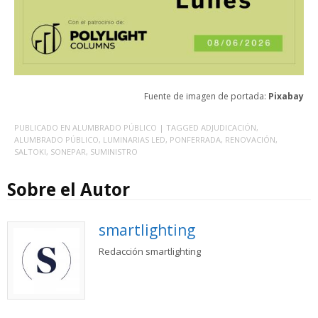
Fuente de imagen de portada:
Pixabay
PUBLICADO EN
ALUMBRADO PÚBLICO
| TAGGED
ADJUDICACIÓN
,
ALUMBRADO PÚBLICO
,
LUMINARIAS LED
,
PONFERRADA
,
RENOVACIÓN
,
SALTOKI
,
SONEPAR
,
SUMINISTRO
Sobre el Autor
smartlighting
Redacción smartlighting