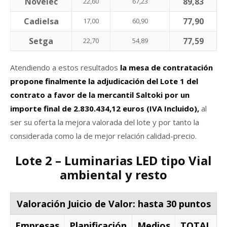
Novelec
89,83
22,60
67,23
Cadielsa
77,90
17,00
60,90
Setga
77,59
22,70
54,89
Atendiendo a estos resultados
la mesa de contratación
propone finalmente la adjudicación del Lote 1 del
contrato a favor de la mercantil Saltoki por un
importe final de 2.830.434,12 euros (IVA Incluido),
al
ser su oferta la mejora valorada del lote y por tanto la
considerada como la de mejor relación calidad-precio.
Lote 2 – Luminarias LED tipo Vial
ambiental y resto
Valoración Juicio de Valor: hasta 30 puntos
Empresas
Planificación
Medios
TOTAL