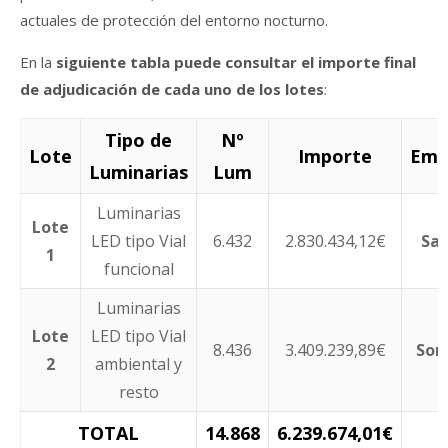
actuales de protección del entorno nocturno.
En la
siguiente tabla puede consultar el importe final
de adjudicación de cada uno de los lotes
:
Tipo de
Nº
Lote
Importe
Emp
Luminarias
Lum
Luminarias
Lote
LED tipo Vial
6.432
2.830.434,12€
Sal
1
funcional
Luminarias
Lote
LED tipo Vial
8.436
3.409.239,89€
Son
2
ambiental y
resto
TOTAL
14.868
6.239.674,01€