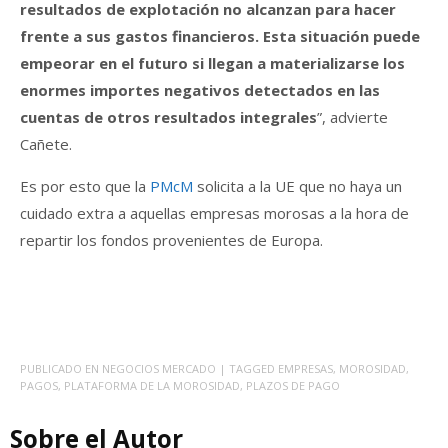
resultados de explotación no alcanzan para hacer
frente a sus gastos financieros. Esta situación puede
empeorar en el futuro si llegan a materializarse los
enormes importes negativos detectados en las
cuentas de otros resultados integrales
”, advierte
Cañete.
Es por esto que la
PMcM
solicita a la UE que no haya un
cuidado extra a aquellas empresas morosas a la hora de
repartir los fondos provenientes de Europa.
PUBLICADO EN
NEGOCIOS MERCADO
| TAGGED
EMPRESAS
,
MOROSIDAD
,
PAGOS
,
PLATAFORMA DE LA MOROSIDAD
,
PLAZOS DE PAGO
Sobre el Autor