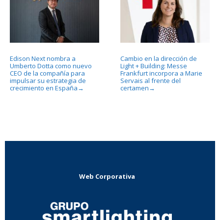
Edison Next nombra a
Cambio en la dirección de
Umberto Dotta como nuevo
Light + Building: Messe
CEO de la compañía para
Frankfurt incorpora a Marie
impulsar su estrategia de
Servais al frente del
crecimiento en España
certamen
→
→
Web Corporativa