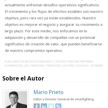
actualmente enfrentan desafíos operativos significativos.
El crecimiento y los flujos de efectivo estables son nuestro
objetivo, pero rara vez ya están establecidos. Nuestro
objetivo es mejorar el negocio y asegurar su crecimiento a
largo plazo. Por este medio, nos enfocamos en la
adquisición y desarrollo de compañías con un potencial
significativo de creación de valor, que pueden beneficiarse
de nuestro compromiso operativo.
PUBLICADO EN
NEGOCIOS MERCADO
| TAGGED
FIDELIUM PARTNERS
,
ILUMINACIÓN
,
LED
,
PANASONIC
,
PANASONIC LIGHTING
,
VOSSLOH –SCHWABE
Sobre el Autor
Mario Prieto
Editor y Director General de smartlighting
Facebook
LinkedIn
Twitter
URL