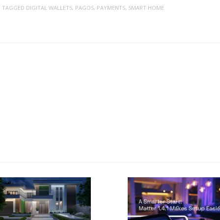
| TAGGED
DIGITAL WALLETS
,
PAGOS
,
PAYMENTS
,
SMART HOME