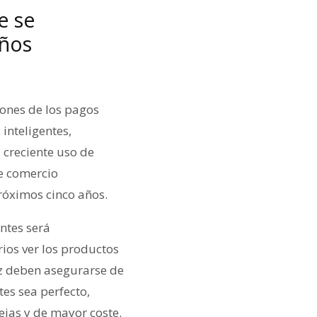
e se
años
iones de los pagos
inteligentes,
 creciente uso de
de comercio
próximos cinco años.
ntes será
ios ver los productos
voz deben asegurarse de
tes sea perfecto,
jas y de mayor coste.