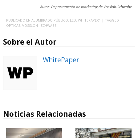
Autor: Departamento de marketing de Vossloh-Schwabe
PUBLICADO EN
ALUMBRADO PÚBLICO
,
LED
,
WHITEPAPER1
| TAGGED
ÓPTICAS
,
VOSSLOH –SCHWABE
Sobre el Autor
WhitePaper
Noticias Relacionadas