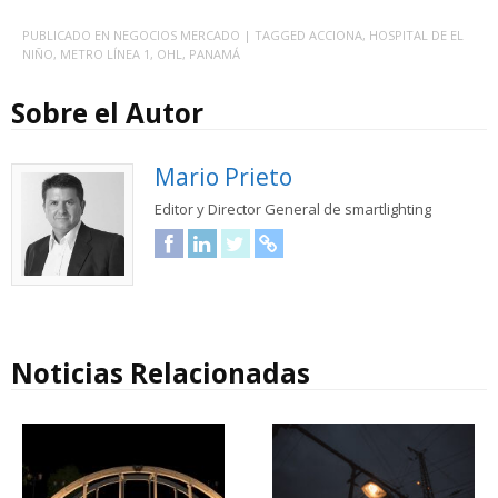
PUBLICADO EN
NEGOCIOS MERCADO
| TAGGED
ACCIONA
,
HOSPITAL DE EL
NIÑO
,
METRO LÍNEA 1
,
OHL
,
PANAMÁ
Sobre el Autor
Mario Prieto
Editor y Director General de smartlighting
Facebook
LinkedIn
Twitter
URL
Noticias Relacionadas