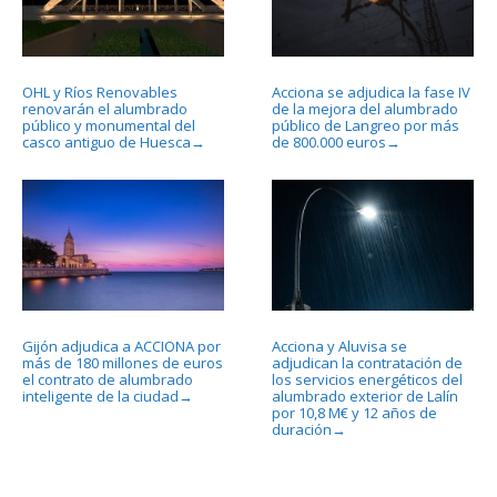
OHL y Ríos Renovables
Acciona se adjudica la fase IV
renovarán el alumbrado
de la mejora del alumbrado
público y monumental del
público de Langreo por más
casco antiguo de Huesca
de 800.000 euros
→
→
Gijón adjudica a ACCIONA por
Acciona y Aluvisa se
más de 180 millones de euros
adjudican la contratación de
el contrato de alumbrado
los servicios energéticos del
inteligente de la ciudad
alumbrado exterior de Lalín
→
por 10,8 M€ y 12 años de
duración
→