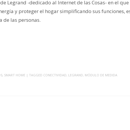
de Legrand -dedicado al Internet de las Cosas- en el que
ergía y proteger el hogar simplificando sus funciones, e
a de las personas.
OS
,
SMART HOME
| TAGGED
CONECTIVIDAD
,
LEGRAND
,
MÓDULO DE MEDIDA