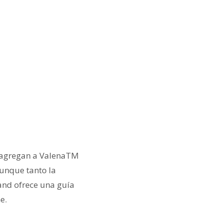
 agregan a ValenaTM
Aunque tanto la
rand ofrece una guía
e.