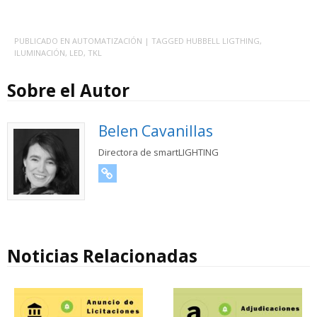
PUBLICADO EN
AUTOMATIZACIÓN
| TAGGED
HUBBELL LIGTHING
,
ILUMINACIÓN
,
LED
,
TKL
Sobre el Autor
Belen Cavanillas
Directora de smartLIGHTING
URL
Noticias Relacionadas