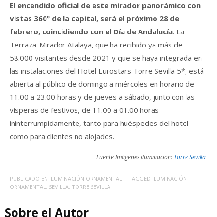
El encendido oficial de este mirador panorámico con
vistas 360º de la capital, será el próximo 28 de
febrero, coincidiendo con el Día de Andalucía
. La
Terraza-Mirador Atalaya, que ha recibido ya más de
58.000 visitantes desde 2021 y que se haya integrada en
las instalaciones del Hotel Eurostars Torre Sevilla 5*, está
abierta al público de domingo a miércoles en horario de
11.00 a 23.00 horas y de jueves a sábado, junto con las
vísperas de festivos, de 11.00 a 01.00 horas
ininterrumpidamente, tanto para huéspedes del hotel
como para clientes no alojados.
Fuente Imágenes iluminación:
Torre Sevilla
PUBLICADO EN
ILUMINACIÓN ORNAMENTAL
| TAGGED
ILUMINACIÓN
ORNAMENTAL
,
SEVILLA
,
TORRE SEVILLA
Sobre el Autor