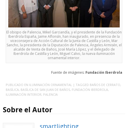
El obispo de Palencia, Mikel Garciandía, y el presidente de la Fundación
Iberdrola España, Jaime Alfonsín, han inaugurado, en presencia de la
viceconsejera de Acción Cultural de la Junta de Castilla y León, Mar
Sancho, la presidenta de la Diputación de Palencia, Ángeles Armisén, el
alcalde de Venta de Baños, José María López, y el delegado de
Iberdrola de Castilla y León, Miguel Calvo, la nueva iluminación
ornamental interior.
Fuente de imágenes:
Fundación Iberdrola
PUBLICADO EN
ILUMINACIÓN ORNAMENTAL
| TAGGED
BAÑOS DE CERRATO
,
BASÍLICA
,
BASÍLICA DE SAN JUAN DE BAÑOS
,
FUNDACIÓN IBERDROLA
,
ILUMINACIÓN INTERIOR
,
PALENCIA
Sobre el Autor
smartlighting