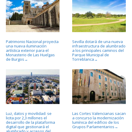
Patrimonio Nacional proyecta
Sevilla dotará de una nueva
una nueva iluminación
infraestructura de alumbrado
artística exterior para el
a los principales caminos del
Monasterio de Las Huelgas
Parque Municipal de
de Burgos
Torreblanca
→
→
Luz, datos y movilidad: se
Las Cortes Valencianas sacan
licita por 2,3 millones el
a concurso la modernización
desarrollo de la plataforma
lumínica del edificio de los
digital que gestionará el
Grupos Parlamentarios
→
alumbrado y accesos del