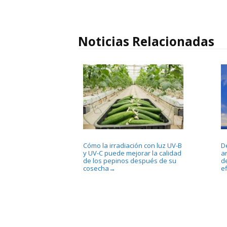
Noticias Relacionadas
Cómo la irradiación con luz UV-B
D
y UV-C puede mejorar la calidad
an
de los pepinos después de su
d
cosecha
e
→