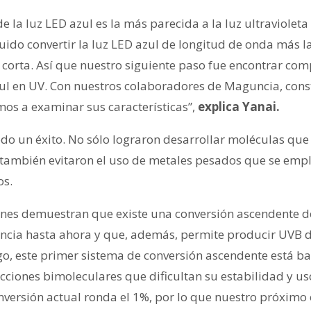
e la luz LED azul es la más parecida a la luz ultravioleta 
uido convertir la luz LED azul de longitud de onda más l
corta. Así que nuestro siguiente paso fue encontrar co
azul en UV. Con nuestros colaboradores de Maguncia, co
s a examinar sus características”,
explica Yanai.
do un éxito. No sólo lograron desarrollar moléculas que 
 también evitaron el uso de metales pesados que se emp
os.
ones demuestran que existe una conversión ascendente de
ancia hasta ahora y que, además, permite producir UVB 
go, este primer sistema de conversión ascendente está ba
ciones bimoleculares que dificultan su estabilidad y uso
nversión actual ronda el 1%, por lo que nuestro próximo