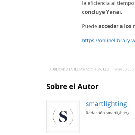
la eficiencia al tiemp
concluye Yanai.
Puede
acceder a los 
https://onlinelibrary
PUBLICADO EN
ILUMINACIÓN UV
,
LED
| TAGGED
LED-
Sobre el Autor
smartlighting
Redacción smartlighting