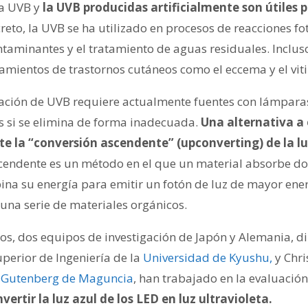
la UVB y
la UVB producidas artificialmente son útiles 
reto, la UVB se ha utilizado en procesos de reacciones fo
taminantes y el tratamiento de aguas residuales. Incluso 
mientos de trastornos cutáneos como el eccema y el viti
ación de UVB requiere actualmente fuentes con lámpara
as si se elimina de forma inadecuada.
Una alternativa a 
 la “conversión ascendente” (upconverting) de la lu
cendente es un método en el que un material absorbe dos
na su energía para emitir un fotón de luz de mayor ener
 una serie de materiales orgánicos.
ños, dos equipos de investigación de Japón y Alemania, d
uperior de Ingeniería de la
Universidad de Kyushu,
y Chri
s Gutenberg de Maguncia
, han trabajado en la evaluació
rtir la luz azul de los LED en luz ultravioleta.