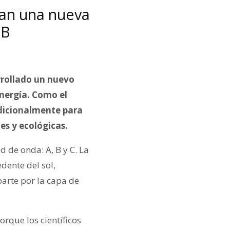
lan una nueva
-B
rrollado un nuevo
energía. Como el
adicionalmente para
es y ecológicas.
d de onda: A, B y C. La
edente del sol,
arte por la capa de
orque los científicos