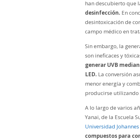
han descubierto que 
desinfección.
En conc
desintoxicación de con
campo médico en trata
Sin embargo, la gener
son ineficaces y tóxic
generar UVB mediante
LED.
La conversión as
menor energía y combi
producirse utilizando
A lo largo de varios a
Yanai, de la Escuela S
Universidad Johanne
compuestos para conve