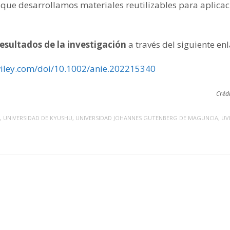
o que desarrollamos materiales reutilizables para aplicaci
resultados de la investigación
a través del siguiente enl
.wiley.com/doi/10.1002/anie.202215340
Créd
,
UNIVERSIDAD DE KYUSHU
,
UNIVERSIDAD JOHANNES GUTENBERG DE MAGUNCIA
,
UV