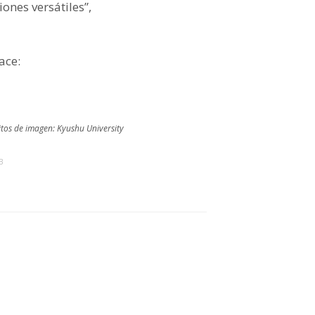
ones versátiles”,
ace:
itos de imagen: Kyushu University
B