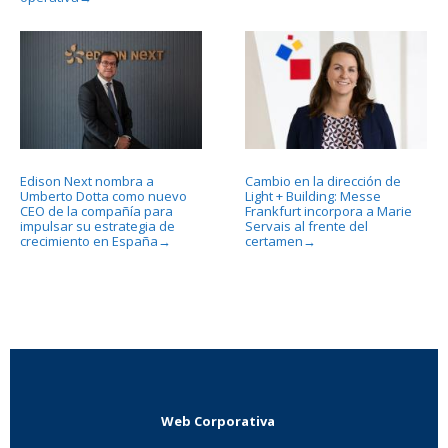
Edison Next nombra a
Cambio en la dirección de
Umberto Dotta como nuevo
Light + Building: Messe
CEO de la compañía para
Frankfurt incorpora a Marie
impulsar su estrategia de
Servais al frente del
crecimiento en España
certamen
→
→
Web Corporativa