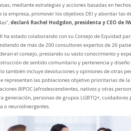
sas, mediante estrategias y acciones basadas en hechos
de la empresa, promover los objetivos DEI y abordar las 
das”,
declaró Rachel Hodgdon, presidenta y CEO de IW
I ha estado colaborando con su Consejo de Equidad para
endiendo de más de 200 consultores expertos de 26 país
ideran el consejo, prestando su vasto conocimiento y exp
nstrucción de sentido comunitario y pertenencia y diseño 
llo también incluye devoluciones y opiniones de otras pe
e representan las poblaciones objetivo prioritarias de la 
aciones BIPOC (afrodescendientes, nativos y otras person
ra generación, personas de grupos LGBTQ+, cuidadores 
ca o neurodivergentes.