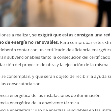
iones a realizar,
se exigirá que estas consigan una re
o de energía no renovables.
Para comprobar este extre
eberán contar con un certificado de eficiencia energétic
erán subvencionables tanto la consecución del certificado 
dacción del proyecto de obra y la ejecución de la misma.
 se contemplan, y que serán objeto de recibir la ayuda 
las convocatoria son:
encia energética de las instalaciones de iluminación.
encia energética de la envolvente térmica.
encia energética y uso de energías renovables en las inst