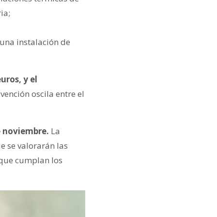
ia;
 una instalación de
uros, y el
bvención oscila entre el
de noviembre.
La
e se valorarán las
 que cumplan los