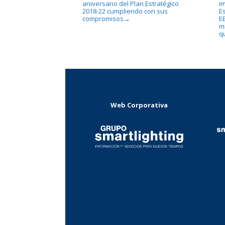
aniversario del Plan Estratégico
i
2018-22 cumpliendo con sus
Es
compromisos
E
→
m
q
Web Corporativa