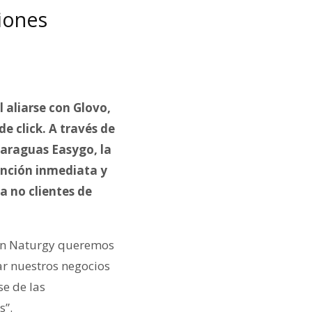
ciones
l aliarse con Glovo,
e click. A través de
paraguas Easygo, la
ención inmediata y
a no clientes de
“en Naturgy queremos
ar nuestros negocios
e de las
s”.