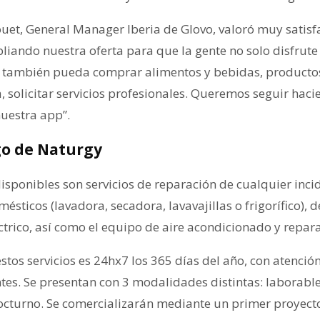
ouet, General Manager Iberia de Glovo, valoró muy satis
liando nuestra oferta para que la gente no solo disfrut
ue también pueda comprar alimentos y bebidas, producto
, solicitar servicios profesionales. Queremos seguir hac
nuestra app”.
go de Naturgy
isponibles son servicios de reparación de cualquier incid
ésticos (lavadora, secadora, lavavajillas o frigorífico), d
ctrico, así como el equipo de aire acondicionado y repara
stos servicios es 24hx7 los 365 días del año, con atenci
tes. Se presentan con 3 modalidades distintas: laborable
octurno. Se comercializarán mediante un primer proyecto