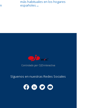
o
más habituales en los hogares
en
españoles
→
...
Controlado por OJDinteractiva
Síguenos en nuestras Redes Sociales