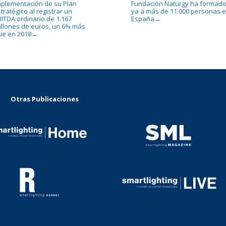
mplementación de su Plan
Fundación Naturgy ha formad
tratégico al registrar un
ya a más de 11.000 personas 
BITDA ordinario de 1.167
España
→
illones de euros, un 6% más
ue en 2018
→
Otras Publicaciones
...