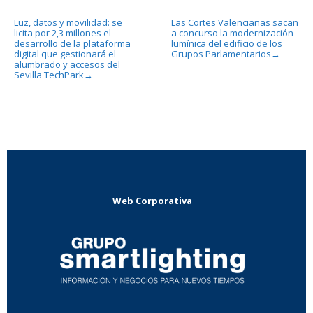
Luz, datos y movilidad: se
Las Cortes Valencianas sacan
licita por 2,3 millones el
a concurso la modernización
desarrollo de la plataforma
lumínica del edificio de los
digital que gestionará el
Grupos Parlamentarios
→
alumbrado y accesos del
Sevilla TechPark
→
Web Corporativa