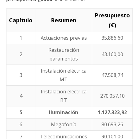
Presupuesto
Capítulo
Resumen
(€)
1
Actuaciones previas
35.886,60
Restauración
2
43.160,00
paramentos
Instalación eléctrica
3
47.508,74
MT
Instalación eléctrica
4
270.057,10
BT
5
Iluminación
1.127.323,92
6
Megafonía
80.693,26
7
Telecomunicaciones
90.101,00