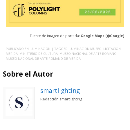
Fuente de imagen de portada:
Google Maps (@Google)
PUBLICADO EN
ILUMINACIÓN
| TAGGED
ILUMINACIÓN MUSEO
,
LICITACIÓN
,
MÉRIDA
,
MINISTERIO DE CULTURA
,
MUSEO NACIONAL DE ARTE ROMANO
,
MUSEO NACIONAL DE ARTE ROMANO DE MÉRIDA
Sobre el Autor
smartlighting
Redacción smartlighting