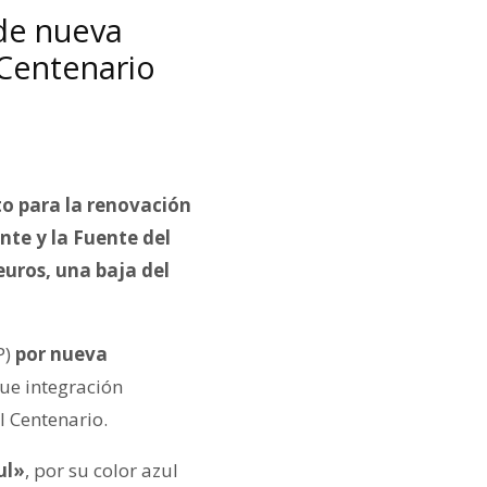
de nueva
 Centenario
to para la renovación
nte y la Fuente del
uros, una baja del
P)
por nueva
que integración
II Centenario.
ul»
, por su color azul