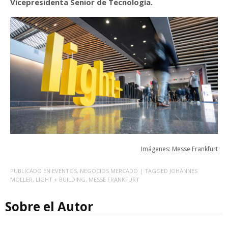
Vicepresidenta Senior de Tecnología.
Imágenes: Messe Frankfurt
PUBLICADO EN
EVENTOS
,
NEGOCIOS MERCADO
| TAGGED
JOHANNES
MÖLLER
,
LIGHT + BUILDING
,
MESSE FRANKFURT
Sobre el Autor