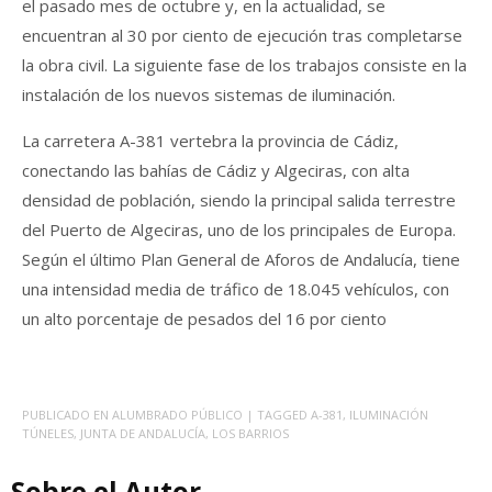
el pasado mes de octubre y, en la actualidad, se
encuentran al 30 por ciento de ejecución tras completarse
la obra civil. La siguiente fase de los trabajos consiste en la
instalación de los nuevos sistemas de iluminación.
La carretera A-381 vertebra la provincia de Cádiz,
conectando las bahías de Cádiz y Algeciras, con alta
densidad de población, siendo la principal salida terrestre
del Puerto de Algeciras, uno de los principales de Europa.
Según el último Plan General de Aforos de Andalucía, tiene
una intensidad media de tráfico de 18.045 vehículos, con
un alto porcentaje de pesados del 16 por ciento
PUBLICADO EN
ALUMBRADO PÚBLICO
| TAGGED
A-381
,
ILUMINACIÓN
TÚNELES
,
JUNTA DE ANDALUCÍA
,
LOS BARRIOS
Sobre el Autor