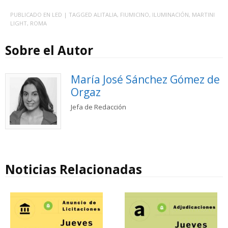
PUBLICADO EN
LED
| TAGGED
ALITALIA
,
FIUMICINO
,
ILUMINACIÓN
,
MARTINI
LIGHT
,
ROMA
Sobre el Autor
María José Sánchez Gómez de
Orgaz
Jefa de Redacción
Noticias Relacionadas