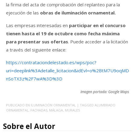
la firma del acta de comprobación del replanteo para la
ejecución de las
obras de iluminación ornamental.
Las empresas interesadas en
participar en el concurso
tienen hasta el 19 de octubre como fecha máxima
para presentar sus ofertas
. Puede acceder a la licitación
a través del siguiente enlace:
https://contrataciondelestado.es/wps/poc?
uri=deeplink%3Adetalle_licitacion&idEvl=o%2BtM7U9oqMD
nSoTX3z%2F7wA%3D%3D
Imagen portada: Google Maps
PUBLICADO EN
ILUMINACIÓN ORNAMENTAL
| TAGGED
ALUMBRADO
ORNAMENTAL
,
FACHADAS
,
MÁLAGA
,
MURALES
Sobre el Autor