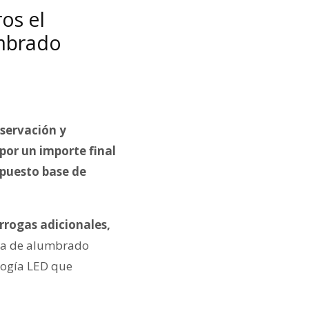
os el
umbrado
servación y
or un importe final
upuesto base de
rrogas adicionales,
ema de alumbrado
ología LED que