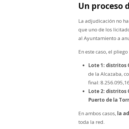
Un proceso d
La adjudicación no ha
que uno de los licitad
al Ayuntamiento a anul
En este caso, el plieg
Lote 1: distritos
de la Alcazaba, c
final: 8.256.095,16
Lote 2: distrito
Puerto de la Tor
En ambos casos,
la ad
toda la red.