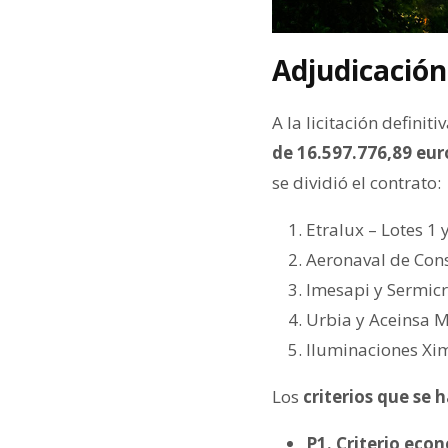
Adjudicación
A la licitación definiti
de 16.597.776,89 euro
se dividió el contrato:
Etralux – Lotes 1 
Aeronaval de Const
Imesapi y Sermicro
Urbia y Aceinsa M
Iluminaciones Xim
Los
criterios que se 
P1. Criterio eco