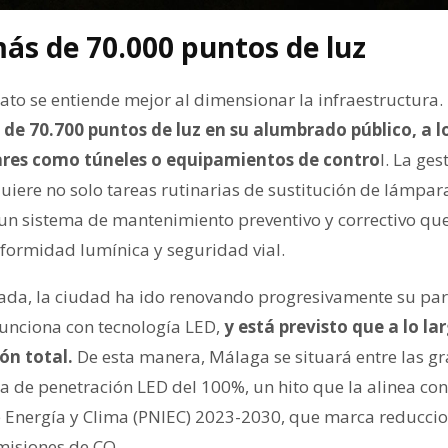
ás de 70.000 puntos de luz
ato se entiende mejor al dimensionar la infraestructura.
e 70.700 puntos de luz en su alumbrado público, a 
lares como túneles o equipamientos de contro
l. La ge
uiere no solo tareas rutinarias de sustitución de lámpar
 un sistema de mantenimiento preventivo y correctivo que
iformidad lumínica y seguridad vial.
ada, la ciudad ha ido renovando progresivamente su pa
unciona con tecnología LED,
y está previsto que a lo la
ón total.
De esta manera, Málaga se situará entre las g
 de penetración LED del 100%, un hito que la alinea con 
 Energía y Clima (PNIEC) 2023-2030, que marca reducci
misiones de CO₂.