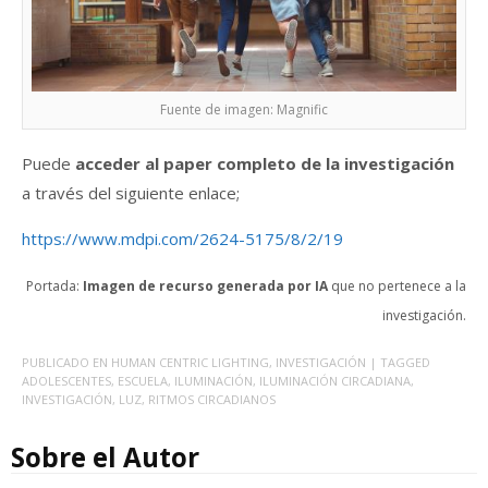
Fuente de imagen: Magnific
Puede
acceder al paper completo de la investigación
a través del siguiente enlace;
https://www.mdpi.com/2624-5175/8/2/19
Portada:
Imagen de recurso generada por IA
que no pertenece a la
investigación.
PUBLICADO EN
HUMAN CENTRIC LIGHTING
,
INVESTIGACIÓN
| TAGGED
ADOLESCENTES
,
ESCUELA
,
ILUMINACIÓN
,
ILUMINACIÓN CIRCADIANA
,
INVESTIGACIÓN
,
LUZ
,
RITMOS CIRCADIANOS
Sobre el Autor