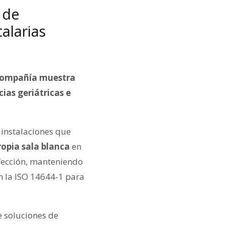
 de
alarias
 compañía muestra
ias geriátricas e
 instalaciones que
ropia sala blanca
en
nfección, manteniendo
on la ISO 14644-1 para
e soluciones de