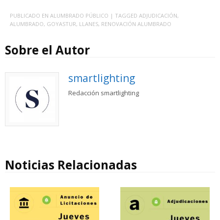
PUBLICADO EN
ALUMBRADO PÚBLICO
| TAGGED
ADJUDICACIÓN
,
ALUMBRADO
,
GOYASTUR
,
LLANES
,
RENOVACIÓN ALUMBRADO
Sobre el Autor
smartlighting
Redacción smartlighting
Noticias Relacionadas