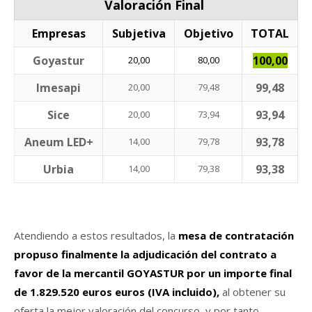
Valoración Final
Empresas
Subjetiva
Objetivo
TOTAL
Goyastur
100,00
20,00
80,00
Imesapi
99,48
20,00
79,48
Sice
93,94
20,00
73,94
Aneum LED+
93,78
14,00
79,78
Urbia
93,38
14,00
79,38
Atendiendo a estos resultados, la
mesa de contratación
propuso finalmente la adjudicación del contrato a
favor de la mercantil GOYASTUR por un importe final
de 1.829.520 euros euros (IVA incluido),
al obtener su
oferta la mejor valoración del concurso, y por tanto,