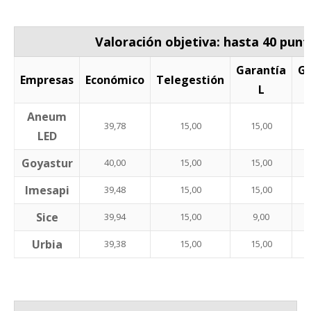
Valoración objetiva: hasta 40 punt
Garantía
Ga
Empresas
Económico
Telegestión
L
Aneum
39,78
15,00
15,00
LED
Goyastur
40,00
15,00
15,00
Imesapi
39,48
15,00
15,00
Sice
39,94
15,00
9,00
Urbia
39,38
15,00
15,00