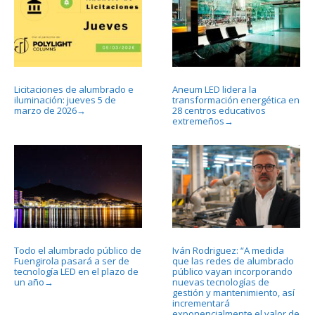
Licitaciones de alumbrado e
Aneum LED lidera la
iluminación: jueves 5 de
transformación energética en
marzo de 2026
28 centros educativos
→
extremeños
→
Todo el alumbrado público de
Iván Rodriguez: “A medida
Fuengirola pasará a ser de
que las redes de alumbrado
tecnología LED en el plazo de
público vayan incorporando
un año
nuevas tecnologías de
→
gestión y mantenimiento, así
incrementará
exponencialmente el valor de