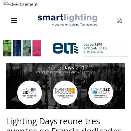
Menu
Skip to content
Lighting Days reune tres
eventos en Francia dedicados