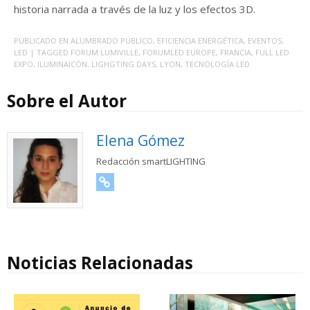
historia narrada a través de la luz y los efectos 3D.
PUBLICADO EN
ALUMBRADO PÚBLICO
,
EFICIENCIA ENERGÉTICA
,
EVENTOS
,
LED
| TAGGED
FORUM LUMIVILLE
,
FORUMLED EUROPE
,
FRANCIA
,
FULL LED
EXPO
,
ILUMINAICÓN
,
LIGHGTING DAYS
,
LYON
,
TECNOLOGÍA LED
Sobre el Autor
Elena Gómez
Redacción smartLIGHTING
URL
Noticias Relacionadas