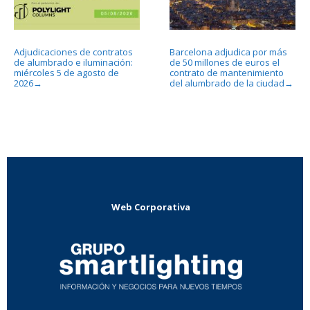
Adjudicaciones de contratos
Barcelona adjudica por más
de alumbrado e iluminación:
de 50 millones de euros el
miércoles 5 de agosto de
contrato de mantenimiento
2026
del alumbrado de la ciudad
→
→
Web Corporativa