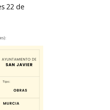
es 22 de
es):