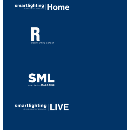
...
...