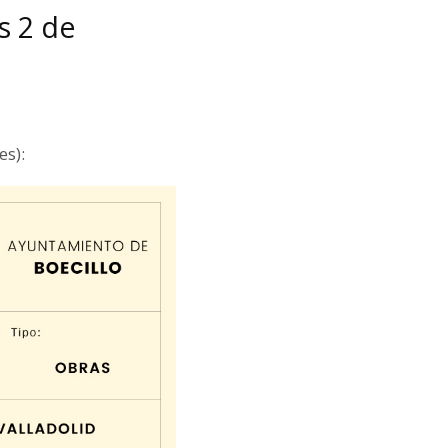
s 2 de
es):