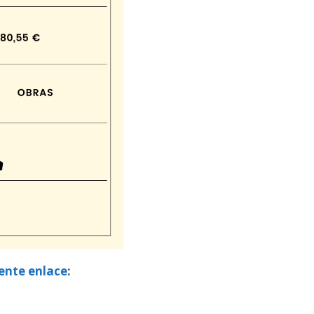
iente enlace
: