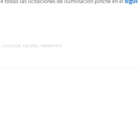
de todas las licitaciones de iluminación pinche en el
sigu
O
,
LICITACIÓN
,
TALLERES
,
TRANSPORTE