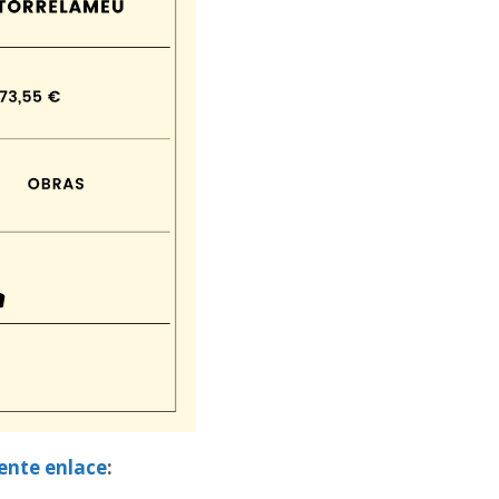
iente enlace
: