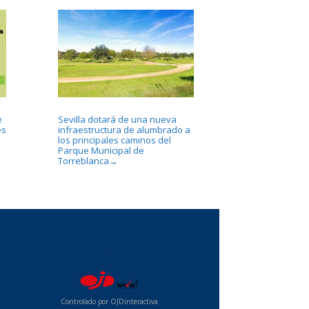
e
Sevilla dotará de una nueva
es
infraestructura de alumbrado a
los principales caminos del
Parque Municipal de
Torreblanca
→
...
Controlado por OJDinteractiva